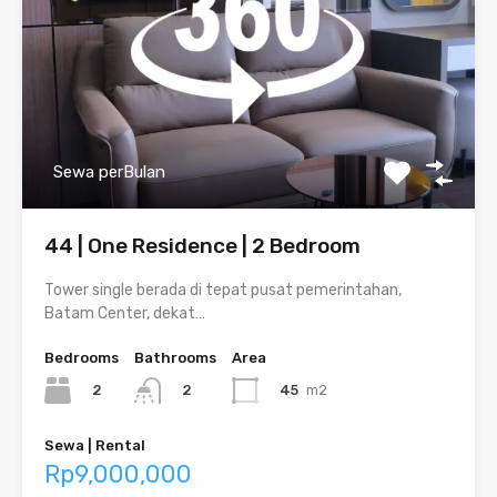
Sewa perBulan
44 | One Residence | 2 Bedroom
Tower single berada di tepat pusat pemerintahan,
Batam Center, dekat…
Bedrooms
Bathrooms
Area
2
45
m2
2
Sewa | Rental
Rp9,000,000