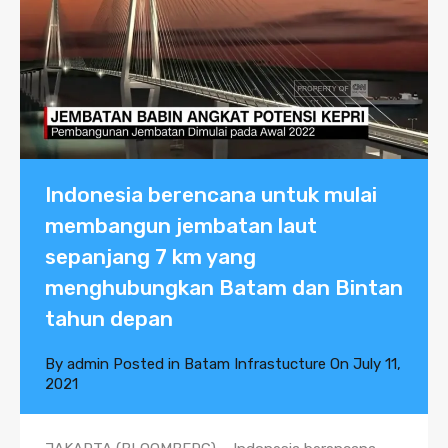
Indonesia berencana untuk mulai
membangun jembatan laut
sepanjang 7 km yang
menghubungkan Batam dan Bintan
tahun depan
By
admin
Posted in
Batam Infrastucture
On
July 11,
2021