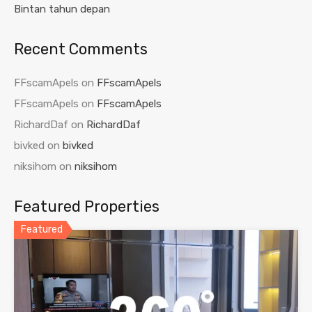
Bintan tahun depan
Recent Comments
FFscamApels
on
FFscamApels
FFscamApels
on
FFscamApels
RichardDaf
on
RichardDaf
bivked
on
bivked
niksihom
on
niksihom
Featured Properties
Featured